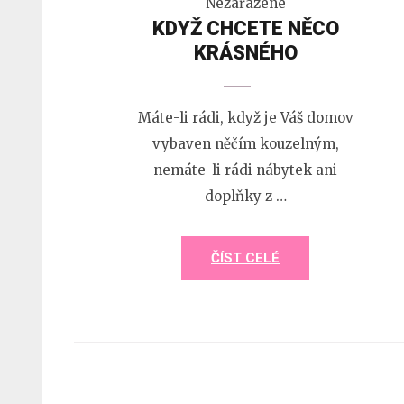
Nezařazené
KDYŽ CHCETE NĚCO
KRÁSNÉHO
Máte-li rádi, když je Váš domov
vybaven něčím kouzelným,
nemáte-li rádi nábytek ani
doplňky z …
ČÍST CELÉ