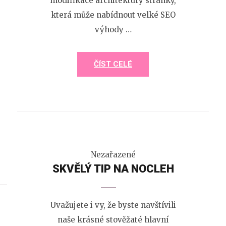
modifikace architektury stránky,
která může nabídnout velké SEO
výhody …
ČÍST CELÉ
Nezařazené
SKVĚLÝ TIP NA NOCLEH
Uvažujete i vy, že byste navštívili
naše krásné stověžaté hlavní