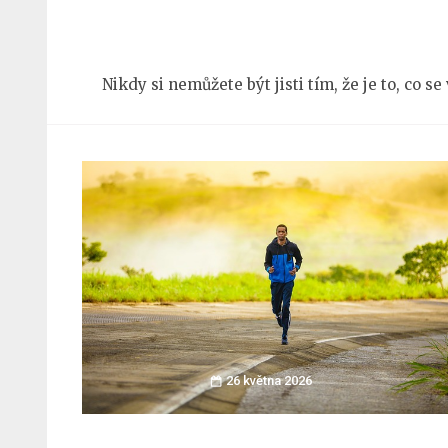
Přeskočit
na
obsah
Nikdy si nemůžete být jisti tím, že je to, co s
(stiskněte
Enter)
26 května 2026