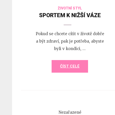
ŽIVOTNÍ STYL
SPORTEM K NIŽŠÍ VÁZE
Pokud se chcete cítit v životě dobře
a být zdraví, pak je potřeba, abyste
byli v kondici, …
ČÍST CELÉ
Nezařazené