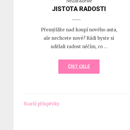
Nezařazené
JISTOTA RADOSTI
Přemýšlíte nad koupí nového auta,
ale nechcete nové? Rádi byste si
udělali radost něčím, co …
ČÍST CELÉ
Navigace
Starší příspěvky
pro
příspěvky