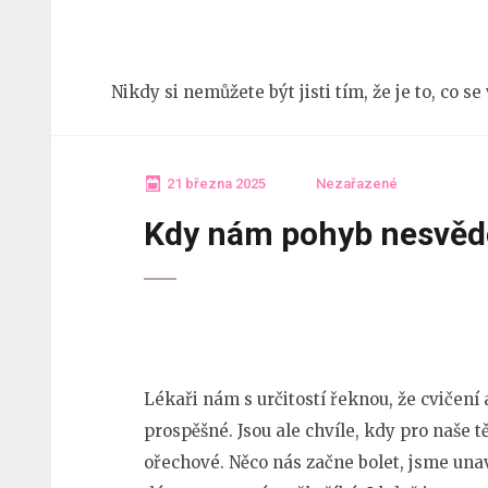
Přeskočit
na
obsah
Nikdy si nemůžete být jisti tím, že je to, co s
(stiskněte
Enter)
21 března 2025
Nezařazené
Kdy nám pohyb nesvěd
Lékaři nám s určitostí řeknou, že cvičení
prospěšné. Jsou ale chvíle, kdy pro naše 
ořechové. Něco nás začne bolet, jsme una