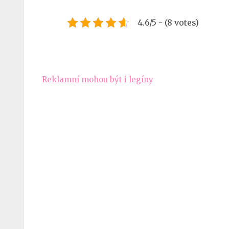
4.6/5 - (8 votes)
Navigace
Reklamní mohou být i legíny
pro
příspěvek