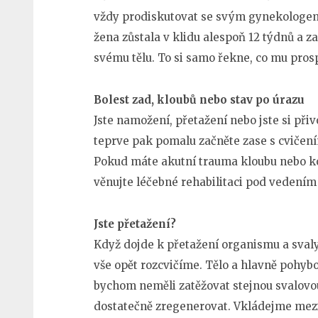
vždy prodiskutovat se svým gynekologem 
žena zůstala v klidu alespoň 12 týdnů a z
svému tělu. To si samo řekne, co mu pros
Bolest zad, kloubů nebo stav po úrazu
Jste namožení, přetažení nebo jste si přiv
teprve pak pomalu začněte zase s cvičení
Pokud máte akutní trauma kloubu nebo kost
věnujte léčebné rehabilitaci pod vedením
Jste přetažení?
Když dojde k přetažení organismu a svaly 
vše opět rozcvičíme. Tělo a hlavně pohyb
bychom neměli zatěžovat stejnou svalovou
dostatečně zregenerovat. Vkládejme mezi 