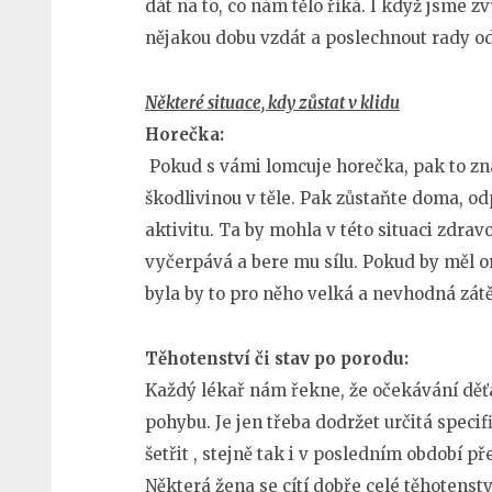
dát na to, co nám tělo říká. I když jsme 
nějakou dobu vzdát a poslechnout rady o
Některé situace, kdy zůstat v klidu
Horečka:
Pokud s vámi lomcuje horečka, pak to zna
škodlivinou v těle. Pak zůstaňte doma, od
aktivitu. Ta by mohla v této situaci zdra
vyčerpává a bere mu sílu. Pokud by měl o
byla by to pro něho velká a nevhodná zátě
Těhotenství či stav po porodu:
Každý lékař nám řekne, že očekávání děť
pohybu. Je jen třeba dodržet určitá speci
šetřit , stejně tak i v posledním období p
Některá žena se cítí dobře celé těhotenství