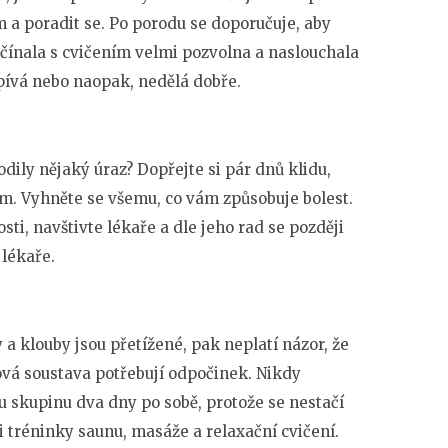
a poradit se. Po porodu se doporučuje, aby
ačínala s cvičením velmi pozvolna a naslouchala
pívá nebo naopak, nedělá dobře.
odily nějaký úraz? Dopřejte si pár dnů klidu,
m. Vyhněte se všemu, co vám způsobuje bolest.
i, navštivte lékaře a dle jeho rad se později
 lékaře.
a klouby jsou přetížené, pak neplatí názor, že
ová soustava potřebují odpočinek. Nikdy
 skupinu dva dny po sobě, protože se nestačí
tréninky saunu, masáže a relaxační cvičení.