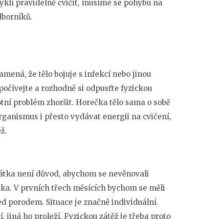
zvyklí pravidelně cvičit, musíme se pohybu na
dborníků.
mená, že tělo bojuje s infekcí nebo jinou
počívejte a rozhodně si odpusťte fyzickou
votní problém zhoršit. Horečka tělo sama o sobě
rganismus i přesto vydávat energii na cvičení,
ž.
átka není důvod, abychom se nevěnovali
fika. V prvních třech měsících bychom se měli
řed porodem. Situace je značně individuální.
, jiná ho proleží. Fyzickou zátěž je třeba proto