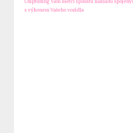
Navigace
Chiptuning Vám ušetří spoustu nákladů spojený
pro
s výkonem Vašeho vozidla
příspěvek