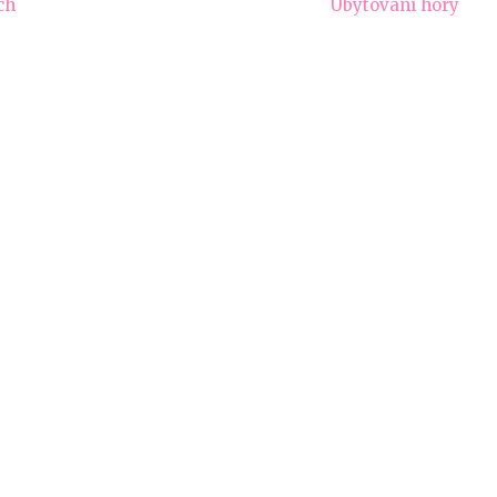
ch
Ubytování hory