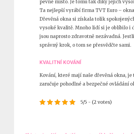
pevné místo. Je tomu tak díky jejich vysok
Ta nejlepší vyrábí firma TVT Euro – okna
Dřevěná okna si získala tolik spokojený
vysoké kvalitě. Mnoho lidí si je oblíbilo i
jsou naprosto zdravotně nezávadná. Jestli
správný krok, o tom se přesvědčte sami.
KVALITNÍ KOVÁNÍ
Kování, které mají naše
dřevěná okna
, j
zaručuje pohodlné a bezpečné ovládání o
5/5 - (2 votes)