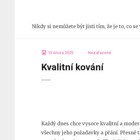
Přeskočit
na
obsah
Nikdy si nemůžete být jisti tím, že je to, co s
(stiskněte
Enter)
15 února 2025
Nezařazené
Kvalitní kování
Každý dnes chce vysoce kvalitní a moder
všechny jeho požadavky a přání. Přesně t