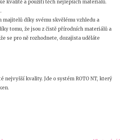
é kvalitě a použití těch nejlepších materiálů.
.
ch majitelů díky svému skvělému vzhledu a
 díky tomu, že jsou z čistě přírodních materiálů a
že se pro ně rozhodnete, dozajista uděláte
e té nejvyšší kvality. Jde o systém ROTO NT, který
ken.