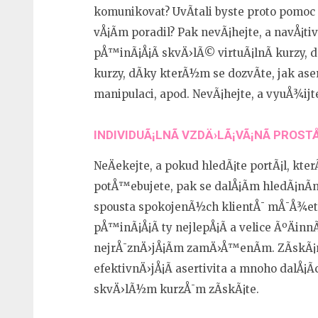
komunikovat? UvÃ­tali byste proto pomo
vÅ¡Ã­m poradil? Pak nevÃ¡hejte, a navÅ¡t
pÅ™inÃ¡Å¡Ã­ skvÄ›lÃ© virtuÃ¡lnÃ­ kurzy
kurzy, dÃ­ky kterÃ½m se dozvÃ­te, jak
ase
manipulaci, apod. NevÃ¡hejte, a vyuÅ¾ij
INDIVIDUÃ¡LNÃ­ VZDÄ›LÃ¡VÃ¡NÃ­ PROST
NeÄekejte, a pokud hledÃ¡te portÃ¡l, kt
potÅ™ebujete, pak se dalÅ¡Ã­m hledÃ¡nÃ
spousta spokojenÃ½ch klientÅ¯ mÅ¯Å¾ete 
pÅ™inÃ¡Å¡Ã­ ty nejlepÅ¡Ã­ a velice ÃºÄinnÃ
nejrÅ¯znÄ›jÅ¡Ã­m zamÄ›Å™enÃ­m. ZÃ­skÃ¡
efektivnÄ›jÅ¡Ã­ asertivita a mnoho dalÅ¡
skvÄ›lÃ½m kurzÅ¯m zÃ­skÃ¡te.