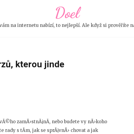
Doel
e vám na internetu nabízí, to nejlepší. Ale když si prověříte
zů, kterou jinde
ovÃ©ho zamÄ›stnÃ¡nÃ­, nebo budete vy nÄ›koho
e rady s tÃ­m, jak se sprÃ¡vnÄ› chovat a jak