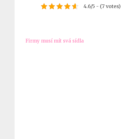
4.6/5 - (7 votes)
Navigace
Firmy musí mít svá sídla
pro
příspěvek