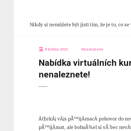
Přeskočit
na
obsah
Nikdy si nemůžete být jisti tím, že je to, co s
(stiskněte
Enter)
8 května 2023
Nezařazené
Nabídka virtuálních kur
nenaleznete!
ÄŒekÃ¡ vÃ¡s pÅ™ijÃ­macÃ­ pohovor do n
pÅ™ijÃ­mat, ale bohuÅ¾el si vÅ¯bec nevÃ­t