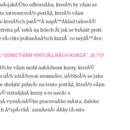
c nÄ›jakÃ©ho odbornÃ­ka, kterÃ½ by vÃ¡m se
ivte internetovÃ½ portÃ¡l, kterÃ½ vÃ¡m
, do kterÃ½ch patÅ™Ã­ napÅ™Ã­klad takovÃ©
rtivita
pÅ¯sobÃ­ na lidech Äi jak se brÃ¡nit proti
te tÄ›chto jedineÄnÃ½ch kurzÅ¯ co nejdÅ™Ã­ve.
Å™EDNICTVÃ­M VIRTUÃ¡LNÃ­CH KURZÅ¯ JE TU!
erÃ½ by vÃ¡m mohl nabÃ­dnout kurzy, kterÃ©
­m uÅ¾ zdrÅ¾ovat nemusÃ­te, nÃ½brÅ¾ se jako
obrÃ¡tit prÃ¡vÄ› na tento portÃ¡l, kterÃ½ vÃ¡m
© virtuÃ¡lnÃ­ kurzy a to navÃ­c s
nÃ­ vysnÄ›nÃ©ho pracovnÃ­ho mÃ­sta, daleko
Ã­ch ÃºspÄ›chÅ¯ zaruÄenÄ› dÃ­ky tÄ›mto