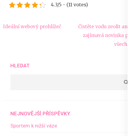
4.3/5 - (11 votes)
Navigace
Ideální webový prohlížeč
Čistěte vodu zeolit aneb
pro
zajímavá novinka pro
příspěvek
všechny
HLEDAT
NEJNOVĚJŠÍ PŘÍSPĚVKY
Sportem k nižší váze