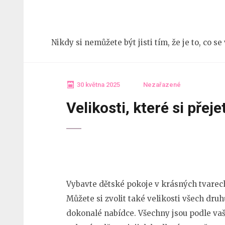
Přeskočit
na
obsah
Nikdy si nemůžete být jisti tím, že je to, co s
(stiskněte
Enter)
30 května 2025
Nezařazené
Velikosti, které si přeje
Vybavte
dětské pokoje
v krásných tvarech
Můžete si zvolit také velikosti všech druh
dokonalé nabídce. Všechny jsou podle vaš