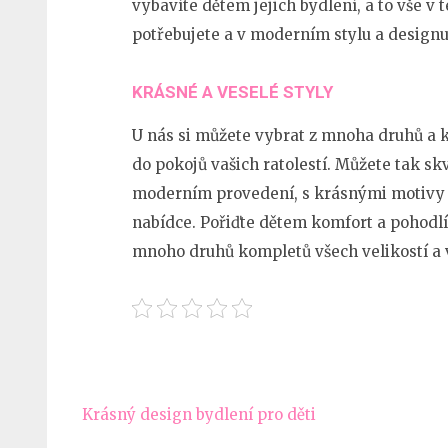
vybavíte dětem jejich bydlení, a to vše v t
potřebujete a v moderním stylu a designu
KRÁSNÉ A VESELÉ STYLY
U nás si můžete vybrat z mnoha druhů a k
do pokojů vašich ratolestí. Můžete tak sk
moderním provedení, s krásnými motivy a 
nabídce. Pořiďte dětem komfort a pohodlí,
mnoho druhů kompletů všech velikostí a v
Navigace
Krásný design bydlení pro děti
pro