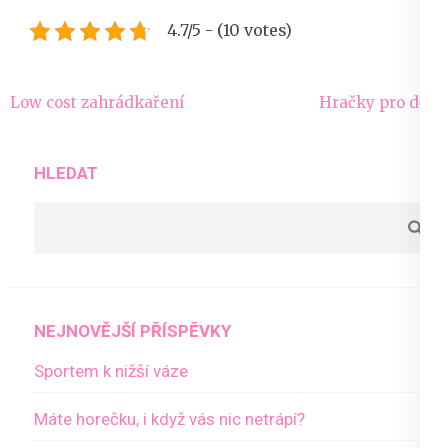
4.7/5 - (10 votes)
Navigace
Low cost zahrádkaření
Hračky pro děti
pro
příspěvek
HLEDAT
NEJNOVĚJŠÍ PŘÍSPĚVKY
Sportem k nižší váze
Máte horečku, i když vás nic netrápí?