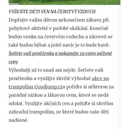
VYŽEŇTE DĚTI VEN NA ČERSTVÝ VZDUCH
Dopřejte vašim dětem nekonečnou zábavu při
pohybové aktivitě v podobě skákání. Konečně
budou venku na čerstvém vzduchu a zároveň se
také budou hýbat a ještě navíc je to bude bavit.
Šetřete vaši peněženku a nakupujte za extra snížené
ceny
Výhodněji už to snad ani nejde. Šetřete vaši
peněženku a využijte skvělé výhodné
akce na
trampolínu Goodjump.cz
a pořiďte si některou za
parádně nízkou a lákavou cenu, které se nedá
odolat. Využijte akčních cen a pořiďte si skvělou
zahradní trampolínu, ze které budou vaše děti
nadšené.