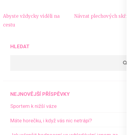
Navigace
Abyste vždycky viděli na
Návrat plechových skříní
pro
cestu
příspěvek
HLEDAT
NEJNOVĚJŠÍ PŘÍSPĚVKY
Sportem k nižší váze
Máte horečku, i když vás nic netrápí?
Jak vylepšit hodnocení ve vyhledávání jenom za