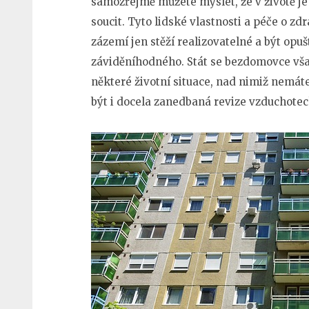
samozřejmě můžete myslet, že v životě je d
soucit. Tyto lidské vlastnosti a péče o zd
zázemí jen stěží realizovatelné a být op
záviděníhodného.
Stát se bezdomovce vš
některé životní situace, nad nimiž nemát
být i docela zanedbaná revize vzduchotec