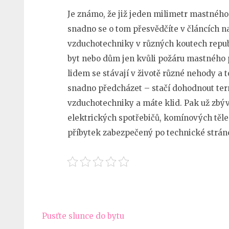
Je známo, že již jeden milimetr mastného
snadno se o tom přesvědčíte v článcích na
vzduchotechniky v různých koutech repub
byt nebo dům jen kvůli požáru mastného 
lidem se stávají v životě různé nehody a 
snadno předcházet – stačí dohodnout term
vzduchotechniky a máte klid. Pak už zbývá
elektrických spotřebičů, komínových těle
příbytek zabezpečený po technické strán
Navigace
Pusťte slunce do bytu