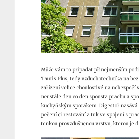
Může vám to připadat přinejmenším podiv
Tauris Plus
, tedy vzduchotechnika na bez
zařízení velice choulostivé na nebezpečí
neustále den co den spousta prachu a spo
kuchyňským sporákem. Digestoř nasává o
pečení či restování a tuk ve spojení s pr
tenkou provzdušněnou vrstvu, kterou je d