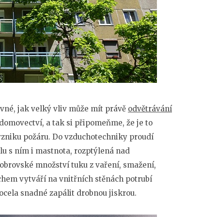
né, jak velký vliv může mít právě
odvětrávání
domovectví, a tak si připomeňme, že je to
 vzniku požáru. Do vzduchotechniky proudí
lu s ním i mastnota, rozptýlená nad
brovské množství tuku z vaření, smažení,
achem vytváří na vnitřních stěnách potrubí
ocela snadné zapálit drobnou jiskrou.