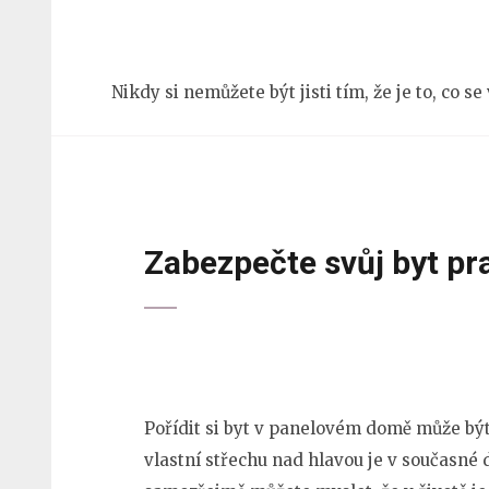
Přeskočit
na
obsah
Nikdy si nemůžete být jisti tím, že je to, co s
(stiskněte
Enter)
Zabezpečte svůj byt pr
Pořídit si byt v panelovém domě může být
vlastní střechu nad hlavou je v současné d