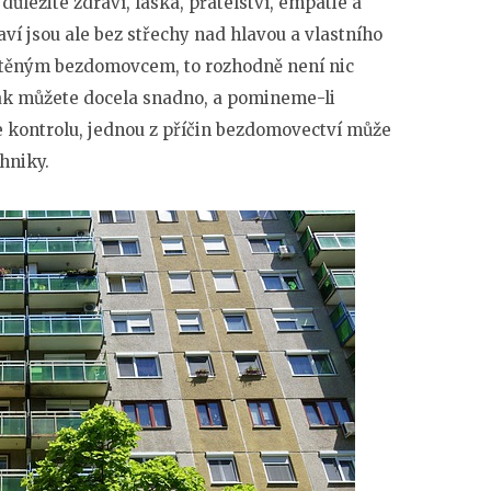
ůležité zdraví, láska, přátelství, empatie a
raví jsou ale bez střechy nad hlavou a vlastního
uštěným bezdomovcem, to rozhodně není nic
ak můžete docela snadno, a pomineme-li
e kontrolu, jednou z příčin bezdomovectví může
hniky.