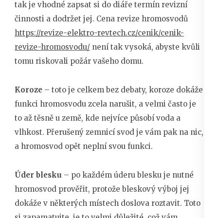
tak je vhodné zapsat si do diáře termín revizní
činnosti a dodržet jej. Cena revize hromosvodů
https://revize-elektro-revtech.cz/cenik/cenik-
revize-hromosvodu/
není tak vysoká, abyste kvůli
tomu riskovali požár vašeho domu.
Koroze
– toto je celkem bez debaty, koroze dokáže
funkci hromosvodu zcela narušit, a velmi často je
to až těsně u země, kde nejvíce působí voda a
vlhkost. Přerušený zemnicí svod je vám pak na nic,
a hromosvod opět neplní svou funkci.
Úder blesku
– po každém úderu blesku je nutné
hromosvod prověřit, protože bleskový výboj jej
dokáže v některých místech doslova roztavit. Toto
si zapamatujte, je to velmi důležité, což vám