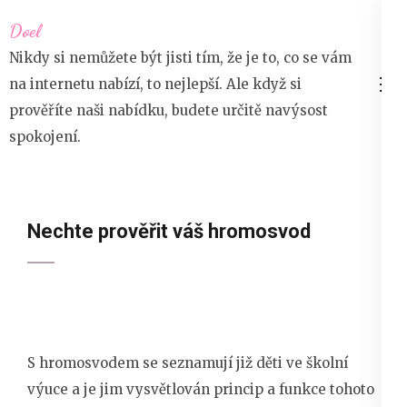
Přeskočit
Doel
na
Nikdy si nemůžete být jisti tím, že je to, co se vám
obsah
na internetu nabízí, to nejlepší. Ale když si
(stiskněte
prověříte naši nabídku, budete určitě navýsost
Enter)
spokojení.
Nechte prověřit váš hromosvod
S hromosvodem se seznamují již děti ve školní
výuce a je jim vysvětlován princip a funkce tohoto