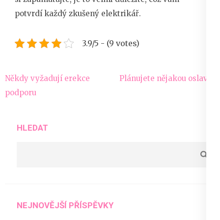
potvrdí každý zkušený elektrikář.
3.9/5 - (9 votes)
Navigace
Někdy vyžadují erekce
Plánujete nějakou oslavu?
pro
podporu
příspěvek
HLEDAT
NEJNOVĚJŠÍ PŘÍSPĚVKY