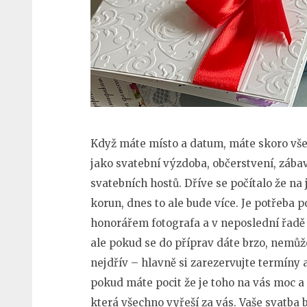
Když máte místo a datum, máte skoro vše
jako svatební výzdoba, občerstvení, zába
svatebních hostů. Dříve se počítalo že na 
korun, dnes to ale bude více. Je potřeba 
honorářem fotografa a v neposlední řadě i 
ale pokud se do příprav dáte brzo, nemůž
nejdřív – hlavně si zarezervujte termíny
pokud máte pocit že je toho na vás moc a 
která všechno vyřeší za vás. Vaše svatba 