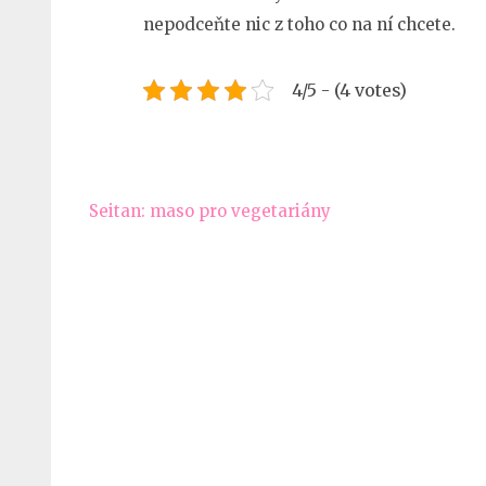
nepodceňte nic z toho co na ní chcete.
4/5 - (4 votes)
Navigace
Seitan: maso pro vegetariány
pro
příspěvek