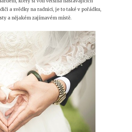
ardem, který si volí většina nastávajících
diči a svědky na radnici, je to také v pořádku,
 hosty a nějakém zajímavém místě.