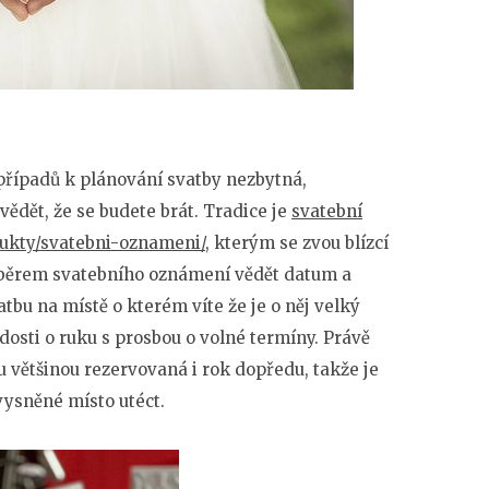
 případů k plánování svatby nezbytná,
vědět, že se budete brát. Tradice je
svatební
ukty/svatebni-oznameni/
, kterým se zvou blízcí
výběrem svatebního oznámení vědět datum a
tbu na místě o kterém víte že je o něj velký
ádosti o ruku s prosbou o volné termíny. Právě
u většinou rezervovaná i rok dopředu, takže je
vysněné místo utéct.