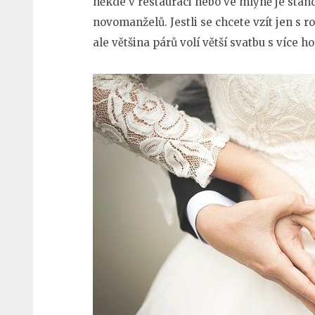
někde v restauraci nebo ve mlýně je stand
novomanželů. Jestli se chcete vzít jen s ro
ale většina párů volí větší svatbu s více