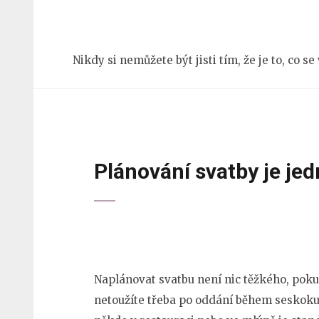
Přeskočit
na
obsah
Nikdy si nemůžete být jisti tím, že je to, co s
(stiskněte
Enter)
Plánování svatby je je
Naplánovat svatbu není nic těžkého, pok
netoužíte třeba po oddání během seskoku