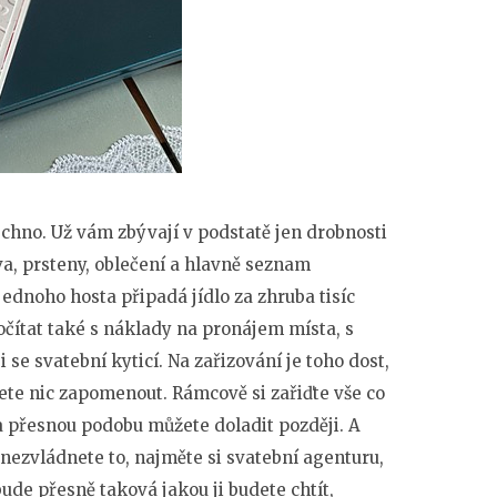
chno. Už vám zbývají v podstatě jen drobnosti
va, prsteny, oblečení a hlavně seznam
jednoho hosta připadá jídlo za zhruba tisíc
počítat také s náklady na pronájem místa, s
se svatební kyticí. Na zařizování je toho dost,
ete nic zapomenout. Rámcově si zařiďte vše co
 a přesnou podobu můžete doladit později. A
nezvládnete to, najměte si svatební agenturu,
bude přesně taková jakou ji budete chtít,