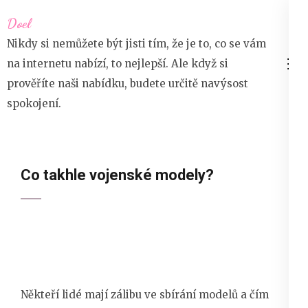
Přeskočit
Doel
na
Nikdy si nemůžete být jisti tím, že je to, co se vám
obsah
na internetu nabízí, to nejlepší. Ale když si
(stiskněte
prověříte naši nabídku, budete určitě navýsost
Enter)
spokojení.
Co takhle vojenské modely?
Někteří lidé mají zálibu ve sbírání modelů a čím