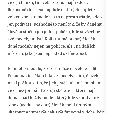
více jich mají, tím větší z toho mají radost.
Rozhodně dnes existují lidé u kterých najdete
velkou spoustu modelů a to naprosto všude, kde se
jen podíváte. Rozhodně to není tak, že by danému
člověku stačila jen jedna polička, kde si všechny
své modely umístí. Kolikrát má takový člověk
dané modely nejen na poličce, ale i na dalších
místech, jako jsou například skříně apod.
Je mnoho modelů, které si může člověk pořídit.
Pokud navíc někdo takové modely sbírá, člověk
musí počítat s tím, že jich jistě bude mít mnohem
více, než jen pár. Existují sběratelé, kteří mají
doma snad každý model, který kdy vznikl a to z
toho důvodu, aby daný člověk mohl druhým
ukazovat a vyprávět, jak svět fungoval v době, kdy