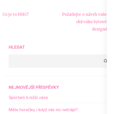
Navigace
Co je to HHC?
Požádejte o návrh vašeho
pro
obýváku bytového
příspěvek
designéra
HLEDAT
NEJNOVĚJŠÍ PŘÍSPĚVKY
Sportem k nižší váze
Máte horečku, i když vás nic netrápí?